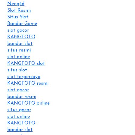
Neng4d
Slot Resmi
Situs Slot
Bandar Game
slot gacor
KANGTOTO
bandar slot
situs resmi
slot online
KANGTOTO slot
situs slot
slot terpercaya
KANGTOTO resmi
slot gacor
bandar resmi
KANGTOTO online
situs gacor
slot online
KANGTOTO
bandar slot