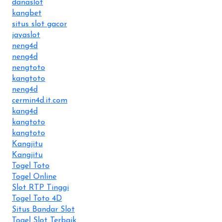
danaslot
kangbet
situs slot gacor
jayaslot
neng4d
neng4d
nengtoto
kangtoto
neng4d
cermin4d.it.com
kang4d
kangtoto
kangtoto
Kangjitu
Kangjitu
Togel Toto
Togel Online
Slot RTP Tinggi
Togel Toto 4D
Situs Bandar Slot
Togel Slot Terbaik