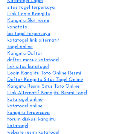
Katatogel Login
situs togel terpercaya
Link Login Kangjitu
Kangjitu Slot resmi
kangtoto
bo togel terpercaya
katatogel link alternatif
togel online
Kangjitu Daftar
daftar masuk katatogel
link situs katatogel
Login Kangjitu Toto Online Resmi
Daftar Kangjitu Situs Togel Online
Kangjitu Resmi Situs Toto Online
Link Alternatif Kangjitu Resmi Togel
katatogel online
katatogel online
kangjitu terpercaya
forum diskusi kangjitu
katatogel
website resmi katatogel