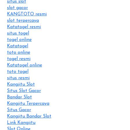
situs slot
slot gacor
KANGTOTO resmi
slot terpercaya
Katatogel resmi
situs togel
togel online
Katatogel
toto online
togel resmi
Katatogel online
toto togel
situs resmi
Kangjitu Slot
Situs Slot Gacor
Bandar Slot
Kangjitu Terpercaya
Situs Gacor
Kangjitu Bandar Slot
Link Kangjitu
Slot Online