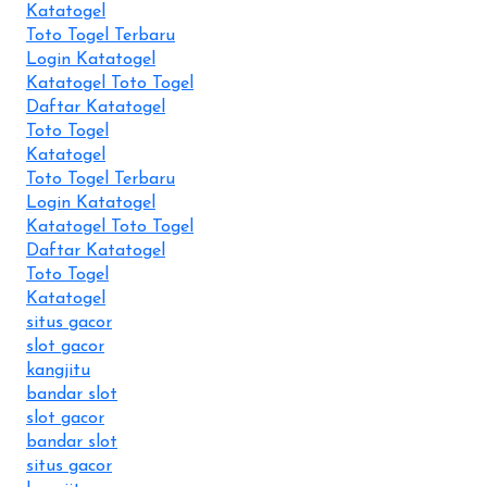
Katatogel
Toto Togel Terbaru
Login Katatogel
Katatogel Toto Togel
Daftar Katatogel
Toto Togel
Katatogel
Toto Togel Terbaru
Login Katatogel
Katatogel Toto Togel
Daftar Katatogel
Toto Togel
Katatogel
situs gacor
slot gacor
kangjitu
bandar slot
slot gacor
bandar slot
situs gacor