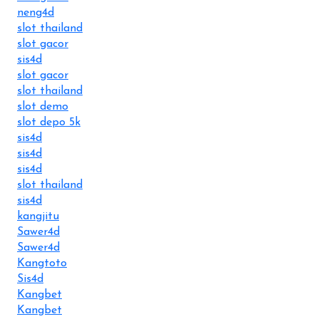
neng4d
slot thailand
slot gacor
sis4d
slot gacor
slot thailand
slot demo
slot depo 5k
sis4d
sis4d
sis4d
slot thailand
sis4d
kangjitu
Sawer4d
Sawer4d
Kangtoto
Sis4d
Kangbet
Kangbet