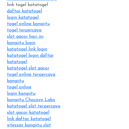
link togel katatogel
daftar katatogel
login katatogel
togel online kangjitu
togel terpercaya
slot gacor hari ini
kangjitu login
katatogel link login
katatogel login daftar
katatogel
katatogel slot gacor
togel online terpercaya
kangjitu
togel online
login kangjitu
kangjitu Chocoyo Labs
katatogel slot terpercaya
slot gacor katatogel
link daftar katatogel
wtessay kangjitu slot