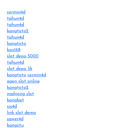
cermin4d
tahun4d
tahun4d
kangtoto2
tahun4d
kangtoto
kps168
slot depo 5000
tahun4d
slot depo 5k
kangtoto
cermin4d
agen slot online
kangtoto2
mahjong slot
kangbet
sis4d
link slot demo
sawer4d
kangjitu