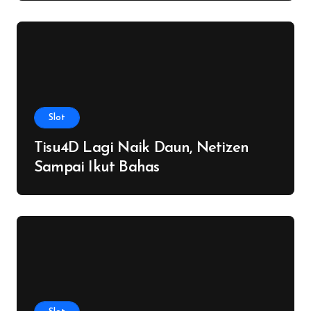
Slot
Tisu4D Lagi Naik Daun, Netizen
Sampai Ikut Bahas