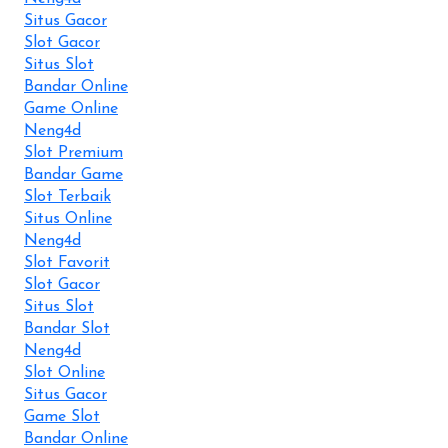
Situs Gacor
Slot Gacor
Situs Slot
Bandar Online
Game Online
Neng4d
Slot Premium
Bandar Game
Slot Terbaik
Situs Online
Neng4d
Slot Favorit
Slot Gacor
Situs Slot
Bandar Slot
Neng4d
Slot Online
Situs Gacor
Game Slot
Bandar Online