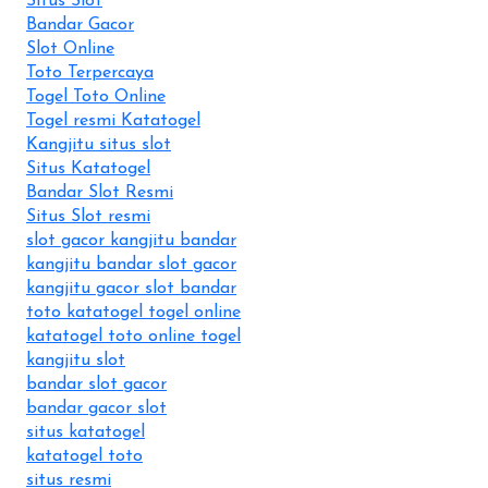
Situs Slot
Bandar Gacor
Slot Online
Toto Terpercaya
Togel Toto Online
Togel resmi Katatogel
Kangjitu situs slot
Situs Katatogel
Bandar Slot Resmi
Situs Slot resmi
slot gacor kangjitu bandar
kangjitu bandar slot gacor
kangjitu gacor slot bandar
toto katatogel togel online
katatogel toto online togel
kangjitu slot
bandar slot gacor
bandar gacor slot
situs katatogel
katatogel toto
situs resmi