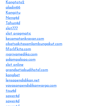
Kangtoto2
aladin66
Kangjitu
Neng4d
Tahun4d
slot777
slot pragmatic
kecamatankrayan.com
obatsakitasamlambungakut.com
fiforlifkita.com
rsgriyamedika.com
pdampalopo.com
slot online
grandsetiabudihotel.com
kangbet
lensapendidikan.net
yayasanpendidikanwarga.com
tisu4d
sawer4d
sawer4d