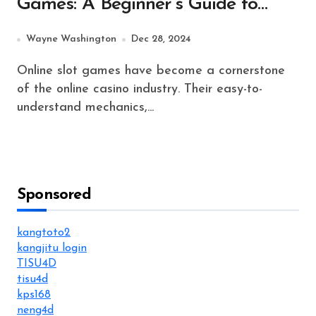
Games: A Beginner’s Guide to
Online Slots
Wayne Washington
Dec 28, 2024
Online slot games have become a cornerstone
of the online casino industry. Their easy-to-
understand mechanics,...
Sponsored
kangtoto2
kangjitu login
TISU4D
tisu4d
kps168
neng4d