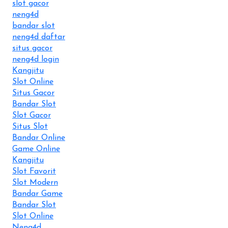
slot gacor
neng4d
bandar slot
neng4d daftar
situs gacor
neng4d login
Kangjitu
Slot Online
Situs Gacor
Bandar Slot
Slot Gacor
Situs Slot
Bandar Online
Game Online
Kangjitu
Slot Favorit
Slot Modern
Bandar Game
Bandar Slot
Slot Online
Neng4d