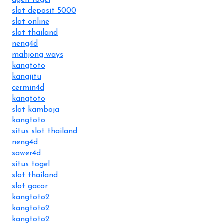
agen togel
slot deposit 5000
slot online
slot thailand
neng4d
mahjong ways
kangtoto
kangjitu
cermin4d
kangtoto
slot kamboja
kangtoto
situs slot thailand
neng4d
sawer4d
situs togel
slot thailand
slot gacor
kangtoto2
kangtoto2
kangtoto2