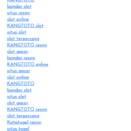
KANGTOTO
bandar slot
situs resmi
slot online
KANGTOTO slot
situs slot
slot terpercaya
KANGTOTO resmi
slot gacor
bandar resmi
KANGTOTO online
situs gacor
slot online
KANGTOTO
bandar slot
situs slot
slot gacor
KANGTOTO resmi
slot terpercaya
Katatogel resmi
situs togel