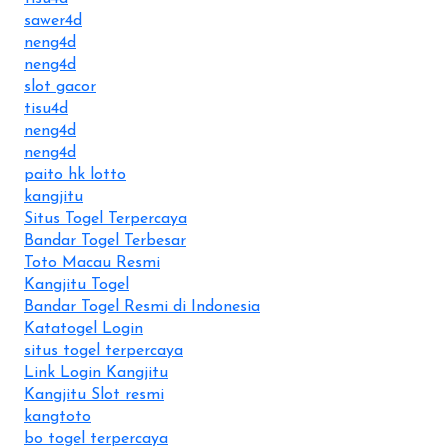
sawer4d
neng4d
neng4d
slot gacor
tisu4d
neng4d
neng4d
paito hk lotto
kangjitu
Situs Togel Terpercaya
Bandar Togel Terbesar
Toto Macau Resmi
Kangjitu Togel
Bandar Togel Resmi di Indonesia
Katatogel Login
situs togel terpercaya
Link Login Kangjitu
Kangjitu Slot resmi
kangtoto
bo togel terpercaya