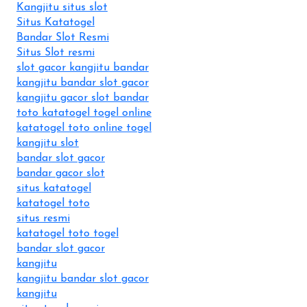
Kangjitu situs slot
Situs Katatogel
Bandar Slot Resmi
Situs Slot resmi
slot gacor kangjitu bandar
kangjitu bandar slot gacor
kangjitu gacor slot bandar
toto katatogel togel online
katatogel toto online togel
kangjitu slot
bandar slot gacor
bandar gacor slot
situs katatogel
katatogel toto
situs resmi
katatogel toto togel
bandar slot gacor
kangjitu
kangjitu bandar slot gacor
kangjitu