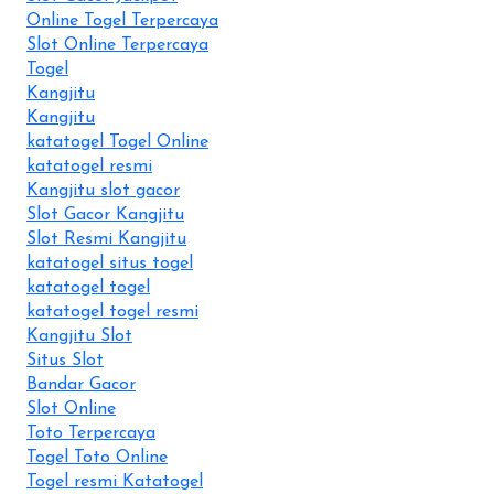
Online Togel Terpercaya
Slot Online Terpercaya
Togel
Kangjitu
Kangjitu
katatogel Togel Online
katatogel resmi
Kangjitu slot gacor
Slot Gacor Kangjitu
Slot Resmi Kangjitu
katatogel situs togel
katatogel togel
katatogel togel resmi
Kangjitu Slot
Situs Slot
Bandar Gacor
Slot Online
Toto Terpercaya
Togel Toto Online
Togel resmi Katatogel