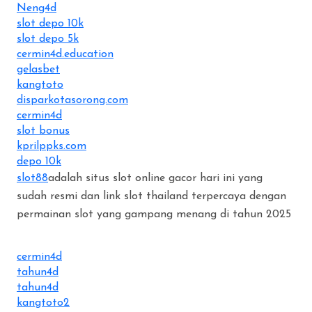
Neng4d
slot depo 10k
slot depo 5k
cermin4d.education
gelasbet
kangtoto
disparkotasorong.com
cermin4d
slot bonus
kprilppks.com
depo 10k
slot88
adalah situs slot online gacor hari ini yang
sudah resmi dan link slot thailand terpercaya dengan
permainan slot yang gampang menang di tahun 2025
cermin4d
tahun4d
tahun4d
kangtoto2