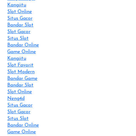
Kangjitu
Slot Online
Situs Gacor
Bandar Slot
Slot Gacor
Situs Slot
Bandar Online
Game Online
Kangjitu
Slot Favorit
Slot Modern
Bandar Game
Bandar Slot
Slot Online
Neng4d
Situs Gacor
Slot Gacor
Situs Slot
Bandar Online
Game Online