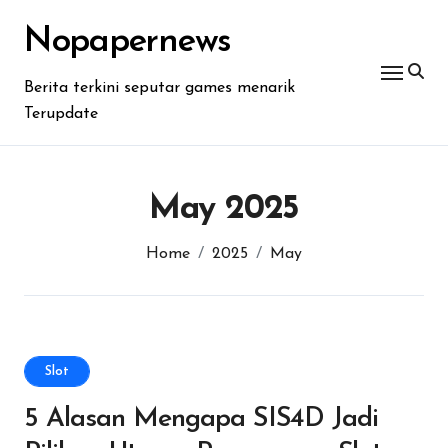
Skip
for:
to
Nopapernews
content
Berita terkini seputar games menarik
Terupdate
May 2025
Home
2025
May
Slot
5 Alasan Mengapa SIS4D Jadi