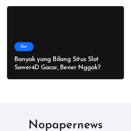
Slot
Banyak yang Bilang Situs Slot
Sawer4D Gacor, Bener Nggak?
Nopapernews