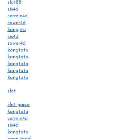
slot88
sis4d
cermin4d
sawer4d
kangjitu
sis4d
sawer4d
kangtoto
kangtoto
kangtoto
kangtoto
kangtoto
slot
slot gacor
kangtoto
cermin4d
sis4d
kangtoto