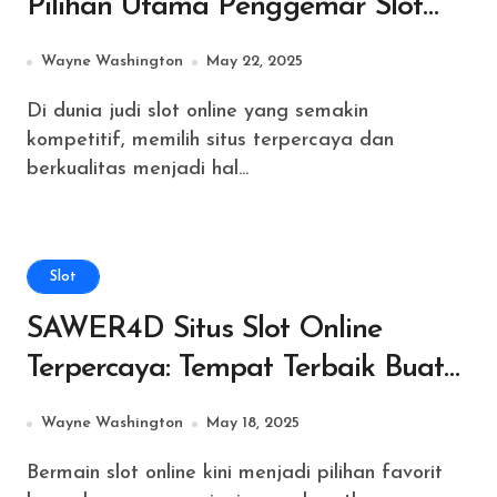
Pilihan Utama Penggemar Slot
Online
Wayne Washington
May 22, 2025
Di dunia judi slot online yang semakin
kompetitif, memilih situs terpercaya dan
berkualitas menjadi hal...
Slot
SAWER4D Situs Slot Online
Terpercaya: Tempat Terbaik Buat
Kamu yang Cari Untung Cepat
Wayne Washington
May 18, 2025
Bermain slot online kini menjadi pilihan favorit