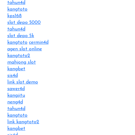
tahun4d
kangtoto
kps168
slot depo 5000
tahun4d
slot depo 5k
kangtoto
cermin4d
agen slot online
kangtoto2
mahjong slot
kangbet
sis4d
link slot demo
sawer4d
kangjitu
neng4d
tahun4d
kangtoto
link kangtoto2
kangbet