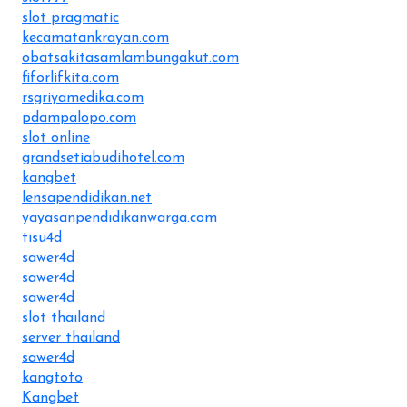
slot pragmatic
kecamatankrayan.com
obatsakitasamlambungakut.com
fiforlifkita.com
rsgriyamedika.com
pdampalopo.com
slot online
grandsetiabudihotel.com
kangbet
lensapendidikan.net
yayasanpendidikanwarga.com
tisu4d
sawer4d
sawer4d
sawer4d
slot thailand
server thailand
sawer4d
kangtoto
Kangbet