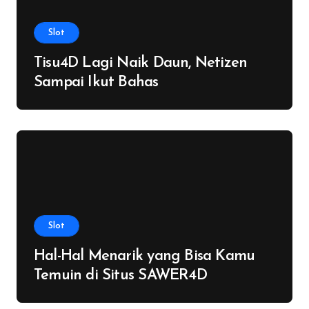
Slot
Tisu4D Lagi Naik Daun, Netizen
Sampai Ikut Bahas
Slot
Hal-Hal Menarik yang Bisa Kamu
Temuin di Situs SAWER4D