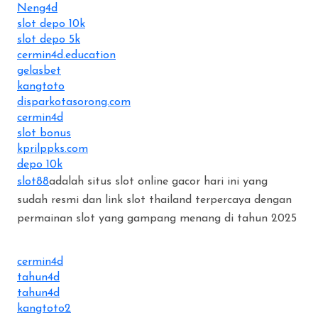
Neng4d
slot depo 10k
slot depo 5k
cermin4d.education
gelasbet
kangtoto
disparkotasorong.com
cermin4d
slot bonus
kprilppks.com
depo 10k
slot88
adalah situs slot online gacor hari ini yang
sudah resmi dan link slot thailand terpercaya dengan
permainan slot yang gampang menang di tahun 2025
cermin4d
tahun4d
tahun4d
kangtoto2