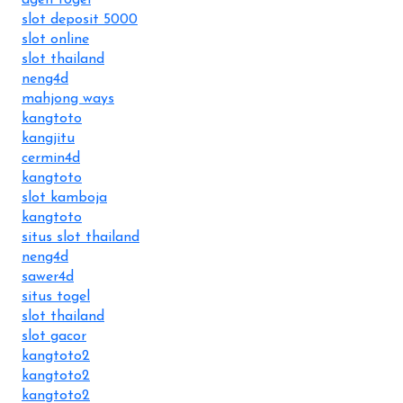
agen togel
slot deposit 5000
slot online
slot thailand
neng4d
mahjong ways
kangtoto
kangjitu
cermin4d
kangtoto
slot kamboja
kangtoto
situs slot thailand
neng4d
sawer4d
situs togel
slot thailand
slot gacor
kangtoto2
kangtoto2
kangtoto2