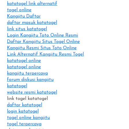
katatogel link alternatif
togel online
Kangjitu Daftar
daftar masuk katatogel
link situs katatogel
Login Kangjitu Toto Online Resmi
Daftar Kangjitu Situs Togel Online
Kangjitu Resmi Situs Toto Online
Link Alternatif Kangjitu Resmi Togel
katatogel online
katatogel online
kangjitu terpercaya
forum diskusi kangjitu
katatogel
website resmi katatogel
link togel katatogel
daftar katatogel
login katatogel
togel online kangjitu
togel terpercaya