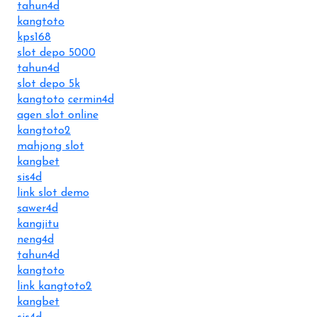
tahun4d
kangtoto
kps168
slot depo 5000
tahun4d
slot depo 5k
kangtoto
cermin4d
agen slot online
kangtoto2
mahjong slot
kangbet
sis4d
link slot demo
sawer4d
kangjitu
neng4d
tahun4d
kangtoto
link kangtoto2
kangbet