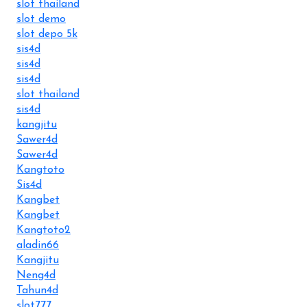
slot thailand
slot demo
slot depo 5k
sis4d
sis4d
sis4d
slot thailand
sis4d
kangjitu
Sawer4d
Sawer4d
Kangtoto
Sis4d
Kangbet
Kangbet
Kangtoto2
aladin66
Kangjitu
Neng4d
Tahun4d
slot777