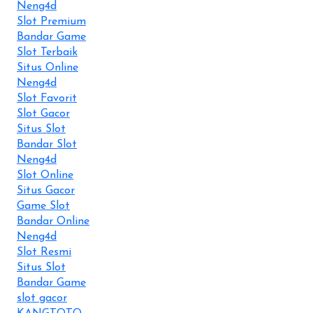
Neng4d
Slot Premium
Bandar Game
Slot Terbaik
Situs Online
Neng4d
Slot Favorit
Slot Gacor
Situs Slot
Bandar Slot
Neng4d
Slot Online
Situs Gacor
Game Slot
Bandar Online
Neng4d
Slot Resmi
Situs Slot
Bandar Game
slot gacor