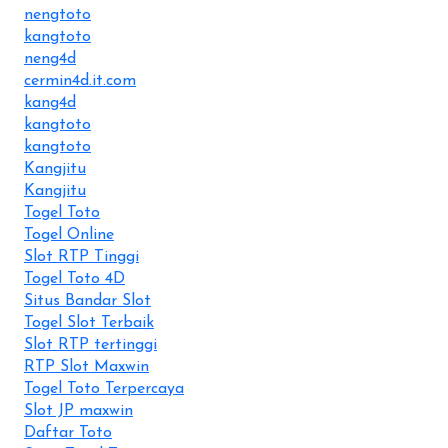
nengtoto
kangtoto
neng4d
cermin4d.it.com
kang4d
kangtoto
kangtoto
Kangjitu
Kangjitu
Togel Toto
Togel Online
Slot RTP Tinggi
Togel Toto 4D
Situs Bandar Slot
Togel Slot Terbaik
Slot RTP tertinggi
RTP Slot Maxwin
Togel Toto Terpercaya
Slot JP maxwin
Daftar Toto