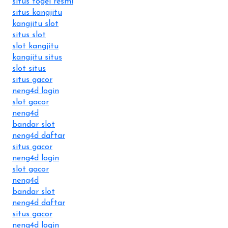
situs togel resmi
situs kangjitu
kangjitu slot
situs slot
slot kangjitu
kangjitu situs
slot situs
situs gacor
neng4d login
slot gacor
neng4d
bandar slot
neng4d daftar
situs gacor
neng4d login
slot gacor
neng4d
bandar slot
neng4d daftar
situs gacor
neng4d login