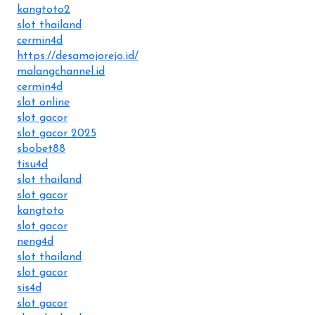
kangtoto2
slot thailand
cermin4d
https://desamojorejo.id/
malangchannel.id
cermin4d
slot online
slot gacor
slot gacor 2025
sbobet88
tisu4d
slot thailand
slot gacor
kangtoto
slot gacor
neng4d
slot thailand
slot gacor
sis4d
slot gacor