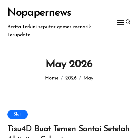
Skip
for:
to
Nopapernews
content
Berita terkini seputar games menarik
Terupdate
May 2026
Home
2026
May
Slot
Tisu4D Buat Temen Santai Setelah