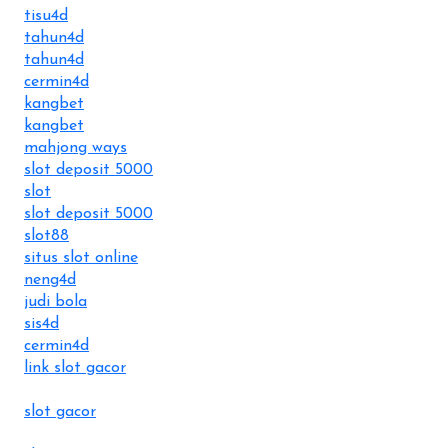
tisu4d
tahun4d
tahun4d
cermin4d
kangbet
kangbet
mahjong ways
slot deposit 5000
slot
slot deposit 5000
slot88
situs slot online
neng4d
judi bola
sis4d
cermin4d
link slot gacor
slot gacor