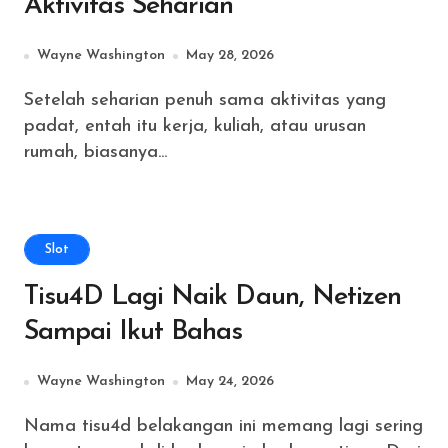
Aktivitas Seharian
Wayne Washington
May 28, 2026
Setelah seharian penuh sama aktivitas yang
padat, entah itu kerja, kuliah, atau urusan
rumah, biasanya...
Slot
Tisu4D Lagi Naik Daun, Netizen
Sampai Ikut Bahas
Wayne Washington
May 24, 2026
Nama tisu4d belakangan ini memang lagi sering