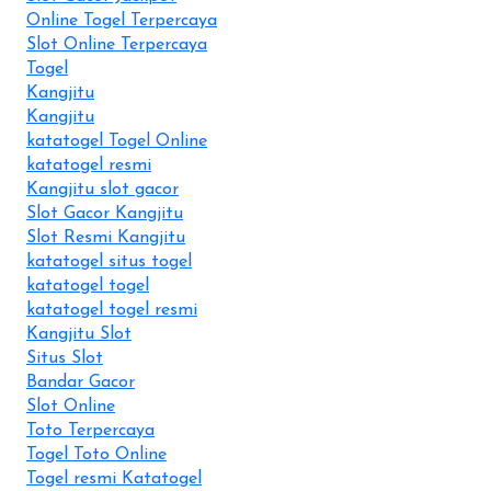
Online Togel Terpercaya
Slot Online Terpercaya
Togel
Kangjitu
Kangjitu
katatogel Togel Online
katatogel resmi
Kangjitu slot gacor
Slot Gacor Kangjitu
Slot Resmi Kangjitu
katatogel situs togel
katatogel togel
katatogel togel resmi
Kangjitu Slot
Situs Slot
Bandar Gacor
Slot Online
Toto Terpercaya
Togel Toto Online
Togel resmi Katatogel