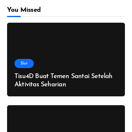
You Missed
Slot
Tisu4D Buat Temen Santai Setelah
Aktivitas Seharian