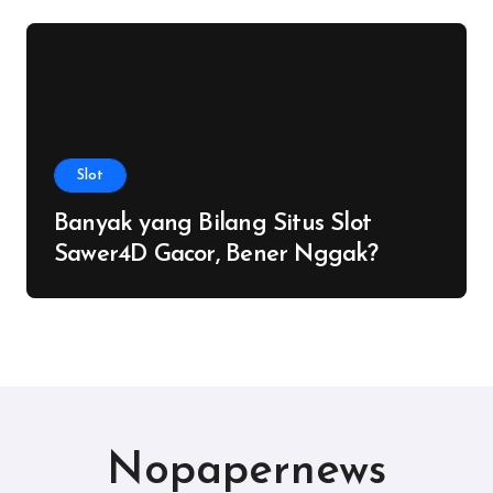
Slot
Banyak yang Bilang Situs Slot
Sawer4D Gacor, Bener Nggak?
Nopapernews