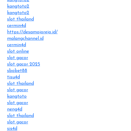
kangtoto2
kangtoto2
kangtoto2
slot thailand
cermin4d
https://desamojorejo.id/
malangchannel.id
cermin4d
slot online
slot gacor
slot gacor 2025
sbobet88
tisu4d
slot thailand
slot gacor
kangtoto
slot gacor
neng4d
slot thailand
slot gacor
sis4d