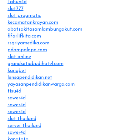
Tahun4d
slot777
slot pragmatic
kecamatankrayan.com
obatsakitasamlambungakut.com
fiforlifkita.com
rsgriyamedika.com
pdampalopo.com
slot online
grandsetiabudihotel.com
kangbet
lensapendidikan.net
yayasanpendidikanwarga.com
tisu4d
sawer4d
sawer4d
sawer4d
slot thailand
server thailand
sawer4d
kangtoto