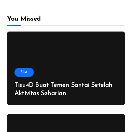
You Missed
Slot
Tisu4D Buat Temen Santai Setelah
Aktivitas Seharian