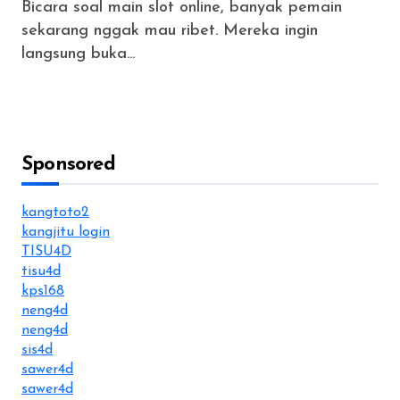
Bicara soal main slot online, banyak pemain
sekarang nggak mau ribet. Mereka ingin
langsung buka...
Sponsored
kangtoto2
kangjitu login
TISU4D
tisu4d
kps168
neng4d
neng4d
sis4d
sawer4d
sawer4d