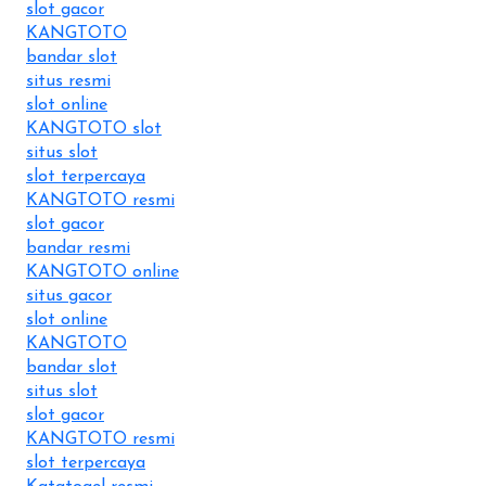
slot gacor
KANGTOTO
bandar slot
situs resmi
slot online
KANGTOTO slot
situs slot
slot terpercaya
KANGTOTO resmi
slot gacor
bandar resmi
KANGTOTO online
situs gacor
slot online
KANGTOTO
bandar slot
situs slot
slot gacor
KANGTOTO resmi
slot terpercaya