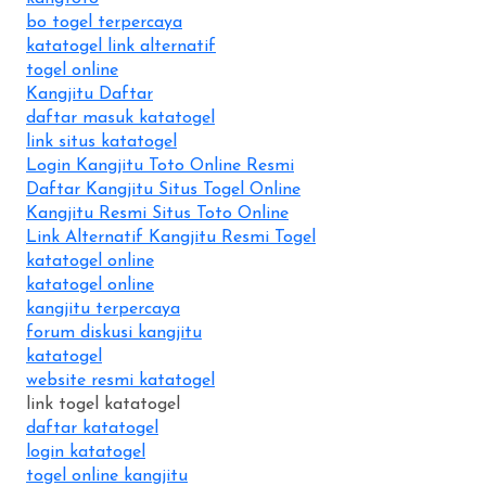
bo togel terpercaya
katatogel link alternatif
togel online
Kangjitu Daftar
daftar masuk katatogel
link situs katatogel
Login Kangjitu Toto Online Resmi
Daftar Kangjitu Situs Togel Online
Kangjitu Resmi Situs Toto Online
Link Alternatif Kangjitu Resmi Togel
katatogel online
katatogel online
kangjitu terpercaya
forum diskusi kangjitu
katatogel
website resmi katatogel
link togel katatogel
daftar katatogel
login katatogel
togel online kangjitu