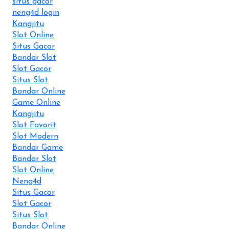
situs gacor
neng4d login
Kangjitu
Slot Online
Situs Gacor
Bandar Slot
Slot Gacor
Situs Slot
Bandar Online
Game Online
Kangjitu
Slot Favorit
Slot Modern
Bandar Game
Bandar Slot
Slot Online
Neng4d
Situs Gacor
Slot Gacor
Situs Slot
Bandar Online