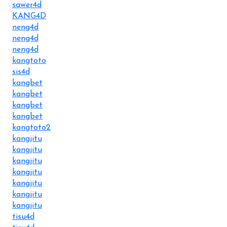
sawer4d
KANG4D
neng4d
neng4d
neng4d
kangtoto
sis4d
kangbet
kangbet
kangbet
kangbet
kangtoto2
kangjitu
kangjitu
kangjitu
kangjitu
kangjitu
kangjitu
kangjitu
tisu4d