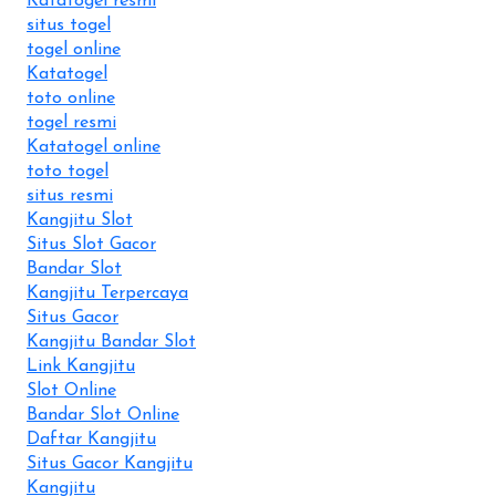
Katatogel resmi
situs togel
togel online
Katatogel
toto online
togel resmi
Katatogel online
toto togel
situs resmi
Kangjitu Slot
Situs Slot Gacor
Bandar Slot
Kangjitu Terpercaya
Situs Gacor
Kangjitu Bandar Slot
Link Kangjitu
Slot Online
Bandar Slot Online
Daftar Kangjitu
Situs Gacor Kangjitu
Kangjitu