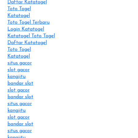
Daftar Katatogel
Toto Togel
Katatogel
Toto Togel Terbaru
Login Katatogel
Katatogel Toto Togel
Daftar Katatogel
Toto Togel
Katatogel
situs gacor
slot gacor
kangjitu
bandar slot
slot gacor
bandar slot
situs gacor
kangjitu
slot gacor
bandar slot
situs gacor
kangjitu