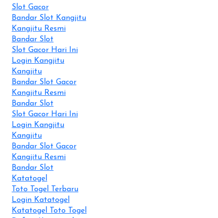
Slot Gacor
Bandar Slot Kangjitu
Kangjitu Resmi
Bandar Slot
Slot Gacor Hari Ini
Login Kangjitu
Kangjitu
Bandar Slot Gacor
Kangjitu Resmi
Bandar Slot
Slot Gacor Hari Ini
Login Kangjitu
Kangjitu
Bandar Slot Gacor
Kangjitu Resmi
Bandar Slot
Katatogel
Toto Togel Terbaru
Login Katatogel
Katatogel Toto Togel