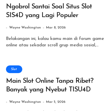
Ngobrol Santai Soal Situs Slot
SIS4D yang Lagi Populer
Wayne Washington
Mar 8, 2026
Belakangan ini, kalau kamu main di forum game
online atau sekadar scroll grup media sosial,...
Slot
Main Slot Online Tanpa Ribet?
Banyak yang Nyebut TISU4D
Wayne Washington
Mar 5, 2026