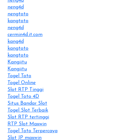
neng4d
neng4d
nengtoto
kangtoto
neng4d
cermin4d.it.com
kang4d
kangtoto
kangtoto
Kangjitu
Kangjitu
Togel Toto
Togel Online
Slot RTP Tinggi
Togel Toto 4D
Situs Bandar Slot
Togel Slot Terbaik
Slot RTP tertinggi
RTP Slot Maxwin
Togel Toto Terpercaya
Slot JP maxwin