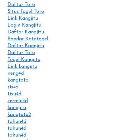
Daftar Toto
Situs Togel Toto
Link Kangjitu
Login Kangjitu
Daftar Kangjitu
Bandar Katatogel
Daftar Kangjitu
Daftar Toto
Togel Kangjitu
Link kangjitu
neng4d
kangtoto
sis4d
tisu4d
cermin4d
kangjitu
kangtoto2
tahun4d
tahun4d
tahun4d