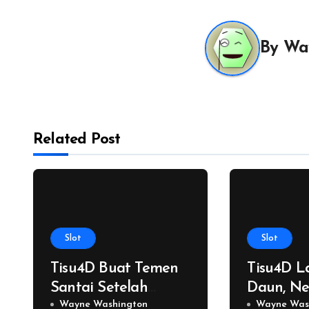
By
Wa
Related Post
Slot
Slot
Tisu4D Buat Temen
Tisu4D L
Santai Setelah
Daun, Ne
Aktivitas Seharian
Wayne Washington
Sampai I
Wayne Was