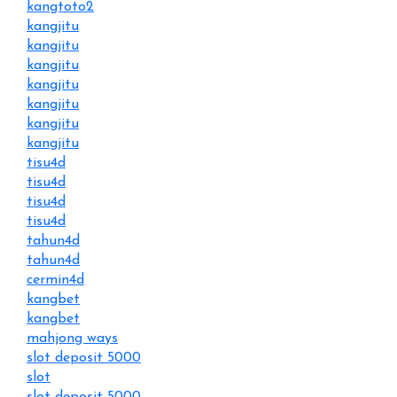
kangtoto2
kangjitu
kangjitu
kangjitu
kangjitu
kangjitu
kangjitu
kangjitu
tisu4d
tisu4d
tisu4d
tisu4d
tahun4d
tahun4d
cermin4d
kangbet
kangbet
mahjong ways
slot deposit 5000
slot