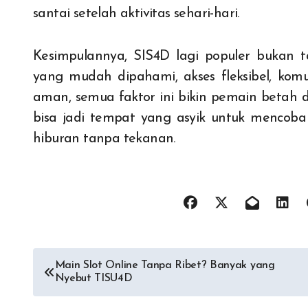
santai setelah aktivitas sehari-hari.
Kesimpulannya, SIS4D lagi populer bukan t
yang mudah dipahami, akses fleksibel, kom
aman, semua faktor ini bikin pemain betah da
bisa jadi tempat yang asyik untuk mencoba 
hiburan tanpa tekanan.
Post
Main Slot Online Tanpa Ribet? Banyak yang
Nyebut TISU4D
navigation