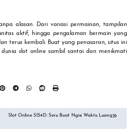
anpa alasan. Dari variasi permainan, tampilan
unitas aktif, hingga pengalaman bermain yang
n terus kembali. Buat yang penasaran, situs ini
dunia slot online sambil santai dan menikmati
Slot Online SIS4D: Seru Buat Ngisi Waktu Luang