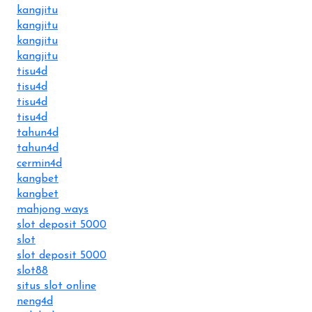
kangjitu
kangjitu
kangjitu
kangjitu
tisu4d
tisu4d
tisu4d
tisu4d
tahun4d
tahun4d
cermin4d
kangbet
kangbet
mahjong ways
slot deposit 5000
slot
slot deposit 5000
slot88
situs slot online
neng4d