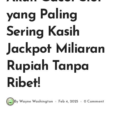
yang Paling
Sering Kasih
Jackpot Miliaran
Rupiah Tanpa
Ribet!
By Wayne Washington
Feb 4, 2025
0 Comment