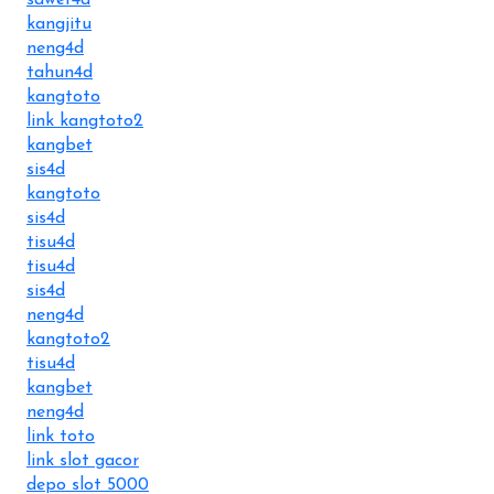
sawer4d
kangjitu
neng4d
tahun4d
kangtoto
link kangtoto2
kangbet
sis4d
kangtoto
sis4d
tisu4d
tisu4d
sis4d
neng4d
kangtoto2
tisu4d
kangbet
neng4d
link toto
link slot gacor
depo slot 5000