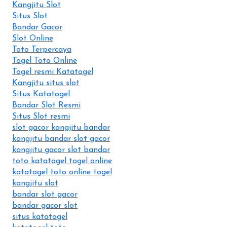
Kangjitu Slot
Situs Slot
Bandar Gacor
Slot Online
Toto Terpercaya
Togel Toto Online
Togel resmi Katatogel
Kangjitu situs slot
Situs Katatogel
Bandar Slot Resmi
Situs Slot resmi
slot gacor kangjitu bandar
kangjitu bandar slot gacor
kangjitu gacor slot bandar
toto katatogel togel online
katatogel toto online togel
kangjitu slot
bandar slot gacor
bandar gacor slot
situs katatogel