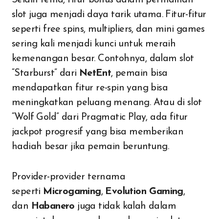
Selain tema, fitur bonus dalam permainan
slot juga menjadi daya tarik utama. Fitur-fitur
seperti free spins, multipliers, dan mini games
sering kali menjadi kunci untuk meraih
kemenangan besar. Contohnya, dalam slot
“Starburst” dari
NetEnt
, pemain bisa
mendapatkan fitur re-spin yang bisa
meningkatkan peluang menang. Atau di slot
“Wolf Gold” dari Pragmatic Play, ada fitur
jackpot progresif yang bisa memberikan
hadiah besar jika pemain beruntung.
Provider-provider ternama
seperti
Microgaming
,
Evolution Gaming
,
dan
Habanero
juga tidak kalah dalam