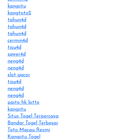
kangjitu
kangtoto2
tahun4d
tahun4d
tahun4d
cermin4d
tisu4d
sawer4d
neng4d
neng4d
slot gacor
tisu4d
neng4d
neng4d
paito hk lotto
kangjitu
Situs Togel Terpercaya
Bandar Togel Terbesar
Toto Macau Resmi
Kangjitu Togel