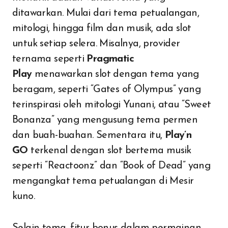
ditawarkan. Mulai dari tema petualangan,
mitologi, hingga film dan musik, ada slot
untuk setiap selera. Misalnya, provider
ternama seperti
Pragmatic
Play
menawarkan slot dengan tema yang
beragam, seperti “Gates of Olympus” yang
terinspirasi oleh mitologi Yunani, atau “Sweet
Bonanza” yang mengusung tema permen
dan buah-buahan. Sementara itu,
Play’n
GO
terkenal dengan slot bertema musik
seperti “Reactoonz” dan “Book of Dead” yang
mengangkat tema petualangan di Mesir
kuno.