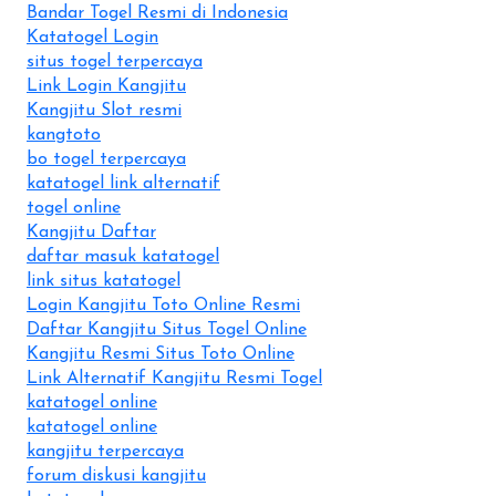
Bandar Togel Resmi di Indonesia
Katatogel Login
situs togel terpercaya
Link Login Kangjitu
Kangjitu Slot resmi
kangtoto
bo togel terpercaya
katatogel link alternatif
togel online
Kangjitu Daftar
daftar masuk katatogel
link situs katatogel
Login Kangjitu Toto Online Resmi
Daftar Kangjitu Situs Togel Online
Kangjitu Resmi Situs Toto Online
Link Alternatif Kangjitu Resmi Togel
katatogel online
katatogel online
kangjitu terpercaya
forum diskusi kangjitu