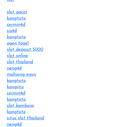
slot gacor
kangtoto
cermin4d
sis4d
kangtoto
agen togel
slot deposit 5000
slot online
slot thailand
neng4d
mahjong ways
kangtoto
kangjitu
cermin4d
kangtoto
slot kamboja
kangtoto
situs slot thailand
neng4d