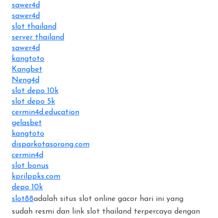
sawer4d
sawer4d
slot thailand
server thailand
sawer4d
kangtoto
Kangbet
Neng4d
slot depo 10k
slot depo 5k
cermin4d.education
gelasbet
kangtoto
disparkotasorong.com
cermin4d
slot bonus
kprilppks.com
depo 10k
slot88
adalah situs slot online gacor hari ini yang
sudah resmi dan link slot thailand terpercaya dengan