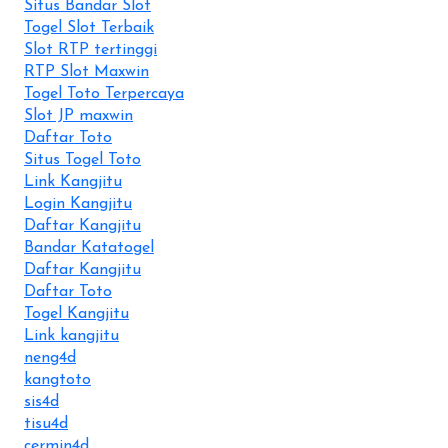
Situs Bandar Slot
Togel Slot Terbaik
Slot RTP tertinggi
RTP Slot Maxwin
Togel Toto Terpercaya
Slot JP maxwin
Daftar Toto
Situs Togel Toto
Link Kangjitu
Login Kangjitu
Daftar Kangjitu
Bandar Katatogel
Daftar Kangjitu
Daftar Toto
Togel Kangjitu
Link kangjitu
neng4d
kangtoto
sis4d
tisu4d
cermin4d