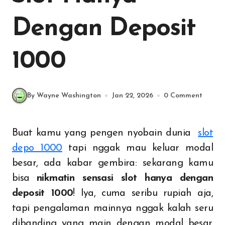
Dengan Deposit
1000
By Wayne Washington
Jan 22, 2026
0 Comment
Buat kamu yang pengen nyobain dunia
slot
depo 1000
tapi nggak mau keluar modal
besar, ada kabar gembira: sekarang kamu
bisa
nikmatin sensasi slot hanya dengan
deposit 1000
! Iya, cuma seribu rupiah aja,
tapi pengalaman mainnya nggak kalah seru
dibanding yang main dengan modal besar.