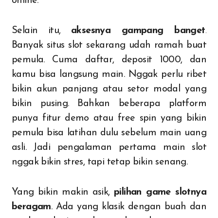
online.
Selain itu,
aksesnya gampang banget
.
Banyak situs slot sekarang udah ramah buat
pemula. Cuma daftar, deposit 1000, dan
kamu bisa langsung main. Nggak perlu ribet
bikin akun panjang atau setor modal yang
bikin pusing. Bahkan beberapa platform
punya fitur demo atau free spin yang bikin
pemula bisa latihan dulu sebelum main uang
asli. Jadi pengalaman pertama main slot
nggak bikin stres, tapi tetap bikin senang.
Yang bikin makin asik,
pilihan game slotnya
beragam
. Ada yang klasik dengan buah dan