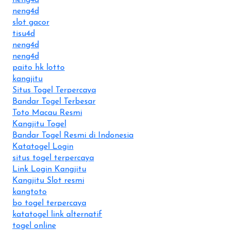
neng4d
neng4d
slot gacor
tisu4d
neng4d
neng4d
paito hk lotto
kangjitu
Situs Togel Terpercaya
Bandar Togel Terbesar
Toto Macau Resmi
Kangjitu Togel
Bandar Togel Resmi di Indonesia
Katatogel Login
situs togel terpercaya
Link Login Kangjitu
Kangjitu Slot resmi
kangtoto
bo togel terpercaya
katatogel link alternatif
togel online