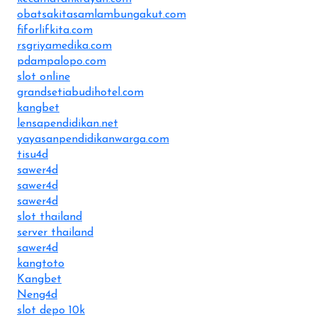
obatsakitasamlambungakut.com
fiforlifkita.com
rsgriyamedika.com
pdampalopo.com
slot online
grandsetiabudihotel.com
kangbet
lensapendidikan.net
yayasanpendidikanwarga.com
tisu4d
sawer4d
sawer4d
sawer4d
slot thailand
server thailand
sawer4d
kangtoto
Kangbet
Neng4d
slot depo 10k