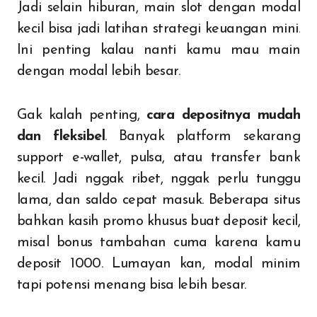
Jadi selain hiburan, main slot dengan modal
kecil bisa jadi latihan strategi keuangan mini.
Ini penting kalau nanti kamu mau main
dengan modal lebih besar.
Gak kalah penting,
cara depositnya mudah
dan fleksibel
. Banyak platform sekarang
support e-wallet, pulsa, atau transfer bank
kecil. Jadi nggak ribet, nggak perlu tunggu
lama, dan saldo cepat masuk. Beberapa situs
bahkan kasih promo khusus buat deposit kecil,
misal bonus tambahan cuma karena kamu
deposit 1000. Lumayan kan, modal minim
tapi potensi menang bisa lebih besar.