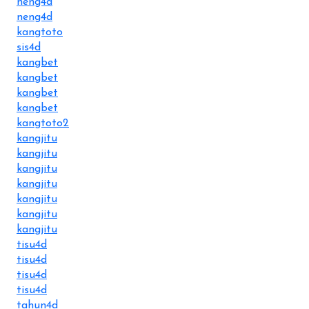
neng4d
neng4d
kangtoto
sis4d
kangbet
kangbet
kangbet
kangbet
kangtoto2
kangjitu
kangjitu
kangjitu
kangjitu
kangjitu
kangjitu
kangjitu
tisu4d
tisu4d
tisu4d
tisu4d
tahun4d