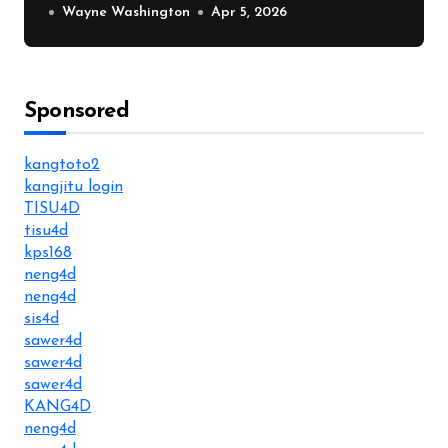
Wayne Washington
Apr 5, 2026
Sponsored
kangtoto2
kangjitu login
TISU4D
tisu4d
kps168
neng4d
neng4d
sis4d
sawer4d
sawer4d
sawer4d
KANG4D
neng4d