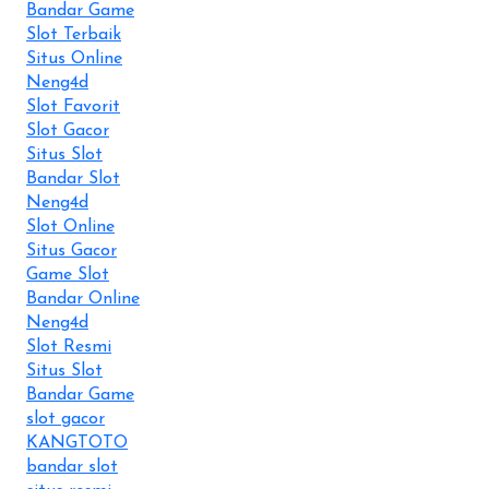
Bandar Game
Slot Terbaik
Situs Online
Neng4d
Slot Favorit
Slot Gacor
Situs Slot
Bandar Slot
Neng4d
Slot Online
Situs Gacor
Game Slot
Bandar Online
Neng4d
Slot Resmi
Situs Slot
Bandar Game
slot gacor
KANGTOTO
bandar slot