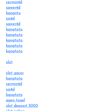
cermin4d
sawer4d
kangjitu
sis4d
sawer4d
kangtoto
kangtoto
kangtoto
kangtoto
kangtoto
slot
slot gacor
kangtoto
cermin4d
sis4d
kangtoto
agen togel
slot deposit 5000