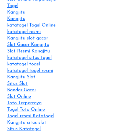
Togel
Kangjitu
Kangjitu
katatogel Togel Online
katatogel resmi
Kangjitu slot gacor
Slot Gacor Kangjitu
Slot Resmi Kangjitu
katatogel situs togel
katatogel togel
katatogel togel resmi
Kangjitu Slot
Situs Slot
Bandar Gacor
Slot Online
Toto Terpercaya
Togel Toto Online
Togel resmi Katatogel
Kangjitu situs slot
Situs Katatogel