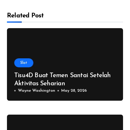
Related Post
Slot
Tisu4D Buat Temen Santai Setelah
Aktivitas Seharian
Wayne Washington
May 28, 2026