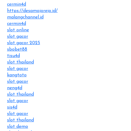
cermin4d
https://desamojorejo.id/
malangchannel.id
cermin4d
slot online
slot gacor
slot gacor 2025
sbobet88
tisu4d
slot thailand
slot gacor
kangtoto
slot gacor
neng4d
slot thailand
slot gacor
sis4d
slot gacor
slot thailand
slot demo