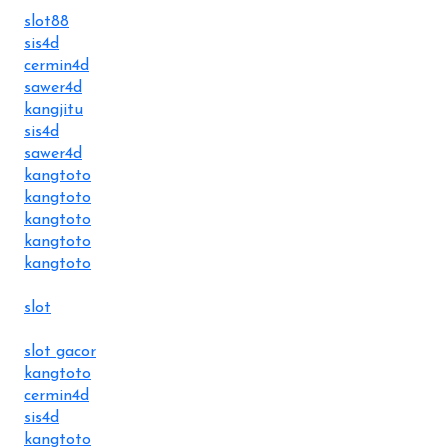
slot88
sis4d
cermin4d
sawer4d
kangjitu
sis4d
sawer4d
kangtoto
kangtoto
kangtoto
kangtoto
kangtoto
slot
slot gacor
kangtoto
cermin4d
sis4d
kangtoto