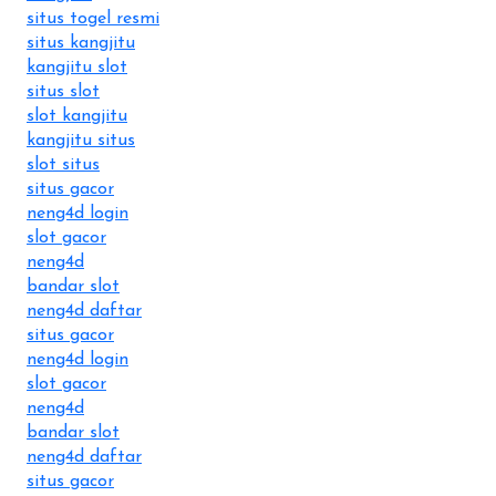
situs togel resmi
situs kangjitu
kangjitu slot
situs slot
slot kangjitu
kangjitu situs
slot situs
situs gacor
neng4d login
slot gacor
neng4d
bandar slot
neng4d daftar
situs gacor
neng4d login
slot gacor
neng4d
bandar slot
neng4d daftar
situs gacor