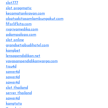
slot777
slot pragmatic
kecamatankrayan.com
obatsakitasamlambungakut.com
fiforlifkita.com
rsgriyamedika.com
pdampalopo.com
slot online
grandsetiabudihotel.com
kangbet
lensapendidikan.net
yayasanpendidikanwarga.com
tisu4d
sawer4d
sawer4d
sawer4d
slot thailand
server thailand
sawer4d
kangtoto