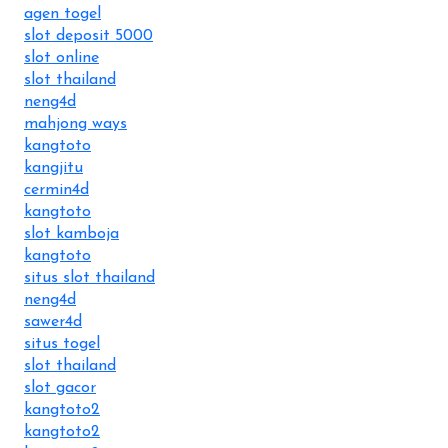
agen togel
slot deposit 5000
slot online
slot thailand
neng4d
mahjong ways
kangtoto
kangjitu
cermin4d
kangtoto
slot kamboja
kangtoto
situs slot thailand
neng4d
sawer4d
situs togel
slot thailand
slot gacor
kangtoto2
kangtoto2