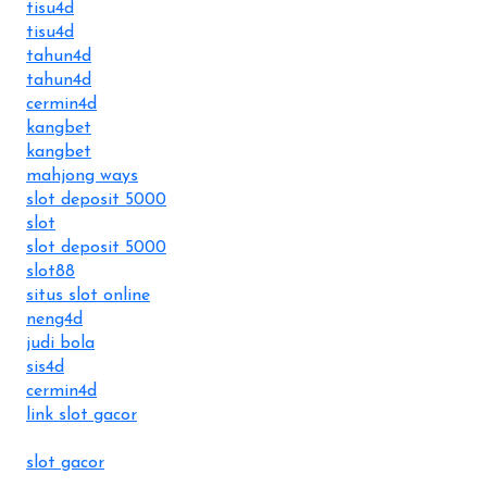
tisu4d
tisu4d
tahun4d
tahun4d
cermin4d
kangbet
kangbet
mahjong ways
slot deposit 5000
slot
slot deposit 5000
slot88
situs slot online
neng4d
judi bola
sis4d
cermin4d
link slot gacor
slot gacor