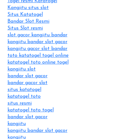
Togel resmi Katatogel
Kangjitu situs slot
Situs Katatogel
Bandar Slot Resmi
Situs Slot resmi
slot gacor kangjitu bandar
kangjitu bandar slot gacor
kangjitu gacor slot bandar
toto katatogel togel online
katatogel toto online togel
kangjitu slot
bandar slot gacor
bandar gacor slot
situs katatogel
katatogel toto
situs resmi
katatogel toto togel
bandar slot gacor
kangjitu
kangjitu bandar slot gacor
kangjitu