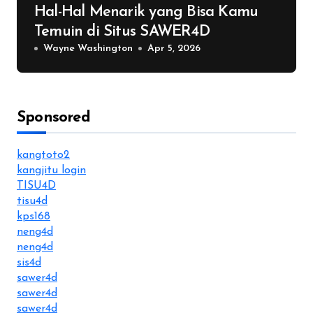
Hal-Hal Menarik yang Bisa Kamu
Temuin di Situs SAWER4D
Wayne Washington
Apr 5, 2026
Sponsored
kangtoto2
kangjitu login
TISU4D
tisu4d
kps168
neng4d
neng4d
sis4d
sawer4d
sawer4d
sawer4d