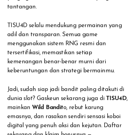
tantangan.
TISU4D selalu mendukung permainan yang
adil dan transparan. Semua game
menggunakan sistem RNG resmi dan
tersertifikasi, memastikan setiap
kemenangan benar-benar murni dari
keberuntungan dan strategi bermainmu.
Jadi, sudah siap jadi bandit paling ditakuti di
dunia slot? Gaskeun sekarang juga di
TISU4D
,
mainkan
Wild Bandit
o, rebut karung
emasnya, dan rasakan sendiri sensasi koboi
digital yang penuh aksi dan kejutan. Daftar
sekarang dan klaim bonusnya —