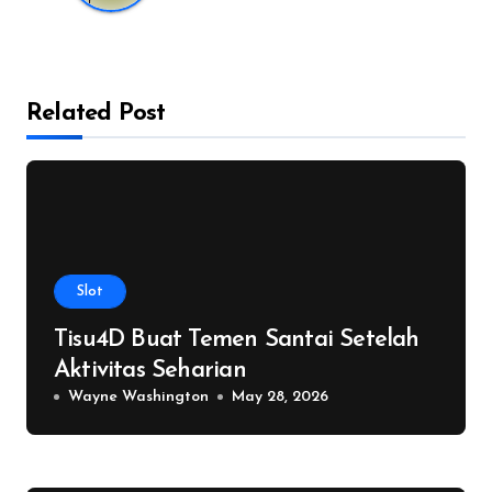
Related Post
Slot
Tisu4D Buat Temen Santai Setelah
Aktivitas Seharian
Wayne Washington
May 28, 2026