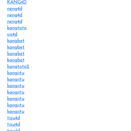
KANG4D
neng4d
neng4d
neng4d
kangtoto
sis4d
kangbet
kangbet
kangbet
kangbet
kangtoto2
kangjitu
kangjitu
kangjitu
kangjitu
kangjitu
kangjitu
kangjitu
tisu4d
tisu4d
tisu4d