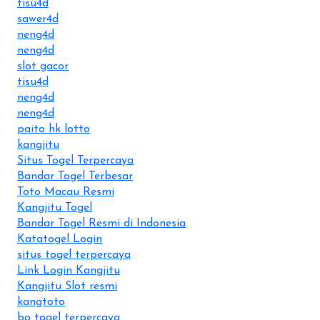
tisu4d
sawer4d
neng4d
neng4d
slot gacor
tisu4d
neng4d
neng4d
paito hk lotto
kangjitu
Situs Togel Terpercaya
Bandar Togel Terbesar
Toto Macau Resmi
Kangjitu Togel
Bandar Togel Resmi di Indonesia
Katatogel Login
situs togel terpercaya
Link Login Kangjitu
Kangjitu Slot resmi
kangtoto
bo togel terpercaya