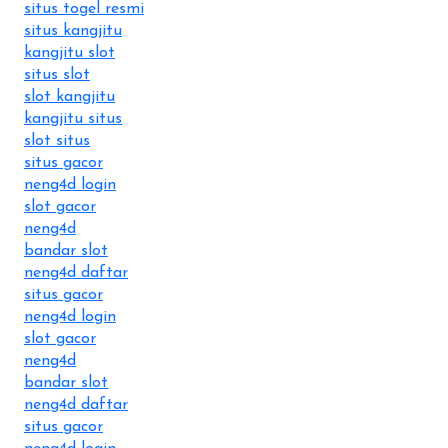
situs togel resmi
situs kangjitu
kangjitu slot
situs slot
slot kangjitu
kangjitu situs
slot situs
situs gacor
neng4d login
slot gacor
neng4d
bandar slot
neng4d daftar
situs gacor
neng4d login
slot gacor
neng4d
bandar slot
neng4d daftar
situs gacor