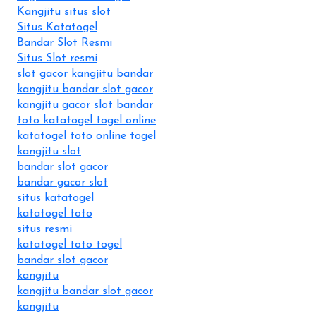
Kangjitu situs slot
Situs Katatogel
Bandar Slot Resmi
Situs Slot resmi
slot gacor kangjitu bandar
kangjitu bandar slot gacor
kangjitu gacor slot bandar
toto katatogel togel online
katatogel toto online togel
kangjitu slot
bandar slot gacor
bandar gacor slot
situs katatogel
katatogel toto
situs resmi
katatogel toto togel
bandar slot gacor
kangjitu
kangjitu bandar slot gacor
kangjitu