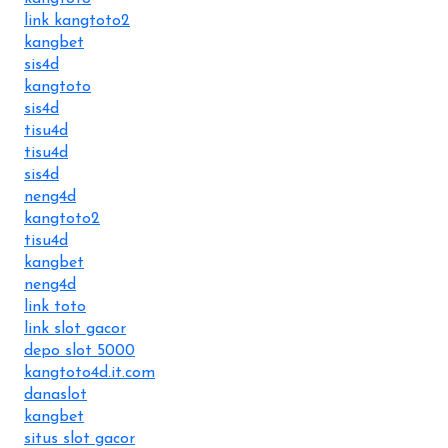
link kangtoto2
kangbet
sis4d
kangtoto
sis4d
tisu4d
tisu4d
sis4d
neng4d
kangtoto2
tisu4d
kangbet
neng4d
link toto
link slot gacor
depo slot 5000
kangtoto4d.it.com
danaslot
kangbet
situs slot gacor