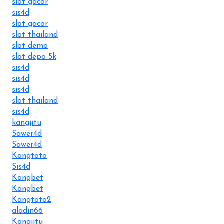
slot gacor
sis4d
slot gacor
slot thailand
slot demo
slot depo 5k
sis4d
sis4d
sis4d
slot thailand
sis4d
kangjitu
Sawer4d
Sawer4d
Kangtoto
Sis4d
Kangbet
Kangbet
Kangtoto2
aladin66
Kangjitu