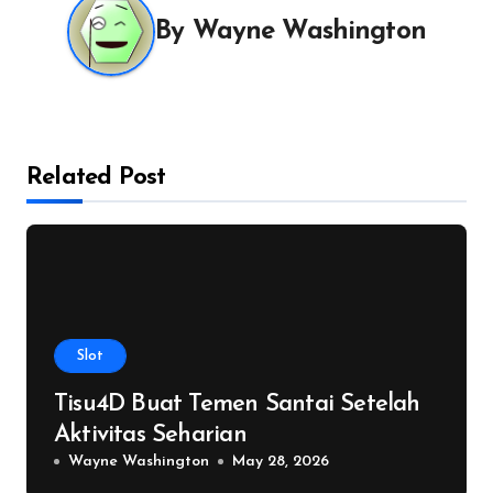
By
Wayne Washington
Related Post
Slot
Tisu4D Buat Temen Santai Setelah
Aktivitas Seharian
Wayne Washington
May 28, 2026