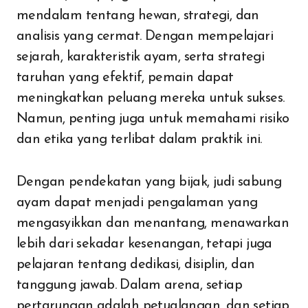
mendalam tentang hewan, strategi, dan
analisis yang cermat. Dengan mempelajari
sejarah, karakteristik ayam, serta strategi
taruhan yang efektif, pemain dapat
meningkatkan peluang mereka untuk sukses.
Namun, penting juga untuk memahami risiko
dan etika yang terlibat dalam praktik ini.
Dengan pendekatan yang bijak, judi sabung
ayam dapat menjadi pengalaman yang
mengasyikkan dan menantang, menawarkan
lebih dari sekadar kesenangan, tetapi juga
pelajaran tentang dedikasi, disiplin, dan
tanggung jawab. Dalam arena, setiap
pertarungan adalah petualangan, dan setiap