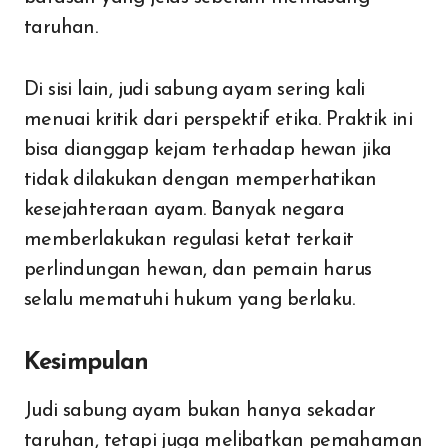
taruhan.
Di sisi lain, judi sabung ayam sering kali
menuai kritik dari perspektif etika. Praktik ini
bisa dianggap kejam terhadap hewan jika
tidak dilakukan dengan memperhatikan
kesejahteraan ayam. Banyak negara
memberlakukan regulasi ketat terkait
perlindungan hewan, dan pemain harus
selalu mematuhi hukum yang berlaku.
Kesimpulan
Judi sabung ayam bukan hanya sekadar
taruhan, tetapi juga melibatkan pemahaman