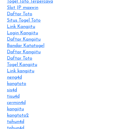
Togel Toto Terpercaya
Slot JP maxwin
Daftar Toto
Situs Togel Toto
Link Kangjitu
Login Kangjitu
Daftar Kangjitu
Bandar Katatogel
Daftar Kangjitu
Daftar Toto
Togel Kangjitu
Link kangjitu
neng4d
kangtoto
sis4d
tisu4d
cermin4d
kangjitu
kangtoto2
tahun4d
tahun4d