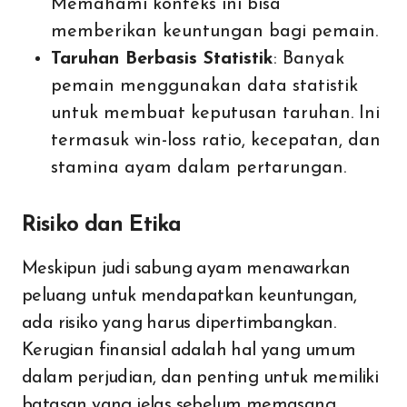
Memahami konteks ini bisa
memberikan keuntungan bagi pemain.
Taruhan Berbasis Statistik
: Banyak
pemain menggunakan data statistik
untuk membuat keputusan taruhan. Ini
termasuk win-loss ratio, kecepatan, dan
stamina ayam dalam pertarungan.
Risiko dan Etika
Meskipun judi sabung ayam menawarkan
peluang untuk mendapatkan keuntungan,
ada risiko yang harus dipertimbangkan.
Kerugian finansial adalah hal yang umum
dalam perjudian, dan penting untuk memiliki
batasan yang jelas sebelum memasang