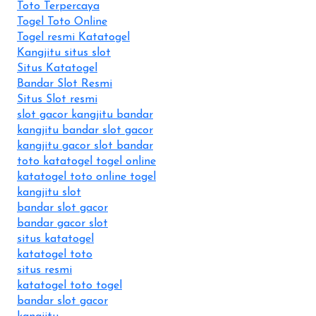
Toto Terpercaya
Togel Toto Online
Togel resmi Katatogel
Kangjitu situs slot
Situs Katatogel
Bandar Slot Resmi
Situs Slot resmi
slot gacor kangjitu bandar
kangjitu bandar slot gacor
kangjitu gacor slot bandar
toto katatogel togel online
katatogel toto online togel
kangjitu slot
bandar slot gacor
bandar gacor slot
situs katatogel
katatogel toto
situs resmi
katatogel toto togel
bandar slot gacor