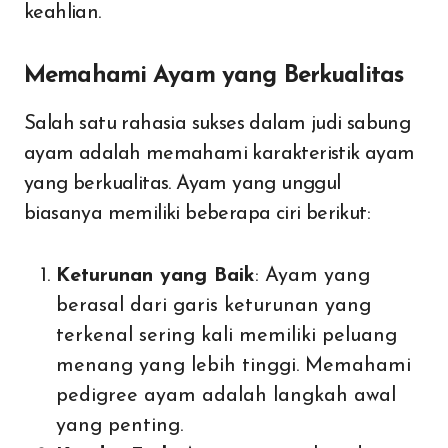
keahlian.
Memahami Ayam yang Berkualitas
Salah satu rahasia sukses dalam judi sabung
ayam adalah memahami karakteristik ayam
yang berkualitas. Ayam yang unggul
biasanya memiliki beberapa ciri berikut:
Keturunan yang Baik
: Ayam yang
berasal dari garis keturunan yang
terkenal sering kali memiliki peluang
menang yang lebih tinggi. Memahami
pedigree ayam adalah langkah awal
yang penting.