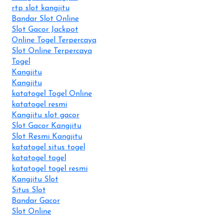
rtp slot kangjitu
Bandar Slot Online
Slot Gacor Jackpot
Online Togel Terpercaya
Slot Online Terpercaya
Togel
Kangjitu
Kangjitu
katatogel Togel Online
katatogel resmi
Kangjitu slot gacor
Slot Gacor Kangjitu
Slot Resmi Kangjitu
katatogel situs togel
katatogel togel
katatogel togel resmi
Kangjitu Slot
Situs Slot
Bandar Gacor
Slot Online