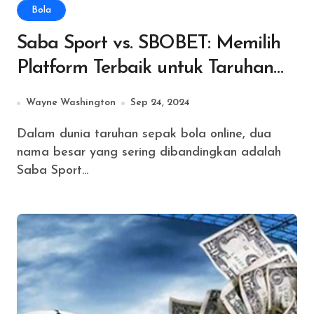
Bola
Saba Sport vs. SBOBET: Memilih
Platform Terbaik untuk Taruhan
Sepak Bola
Wayne Washington
Sep 24, 2024
Dalam dunia taruhan sepak bola online, dua
nama besar yang sering dibandingkan adalah
Saba Sport...