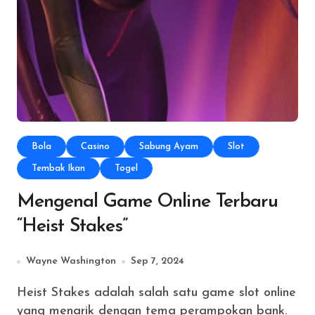
Bola
Casino
Sabung Ayam
Slot
Tembak Ikan
Togel
Mengenal Game Online Terbaru
“Heist Stakes”
Wayne Washington
Sep 7, 2024
Heist Stakes adalah salah satu game slot online
yang menarik dengan tema perampokan bank.