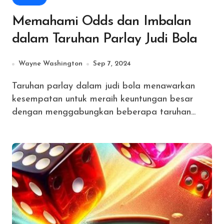
Memahami Odds dan Imbalan
dalam Taruhan Parlay Judi Bola
Wayne Washington
Sep 7, 2024
Taruhan parlay dalam judi bola menawarkan
kesempatan untuk meraih keuntungan besar
dengan menggabungkan beberapa taruhan...