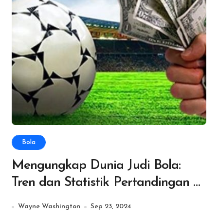
Bola
Mengungkap Dunia Judi Bola:
Tren dan Statistik Pertandingan di
Indonesia
Wayne Washington
Sep 23, 2024