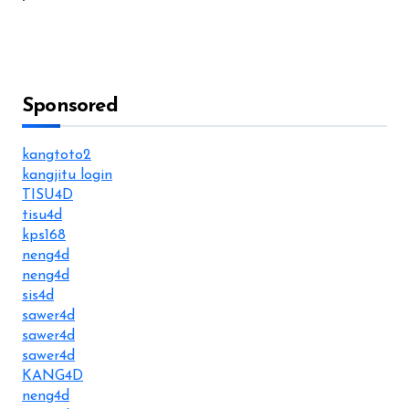
Sponsored
kangtoto2
kangjitu login
TISU4D
tisu4d
kps168
neng4d
neng4d
sis4d
sawer4d
sawer4d
sawer4d
KANG4D
neng4d