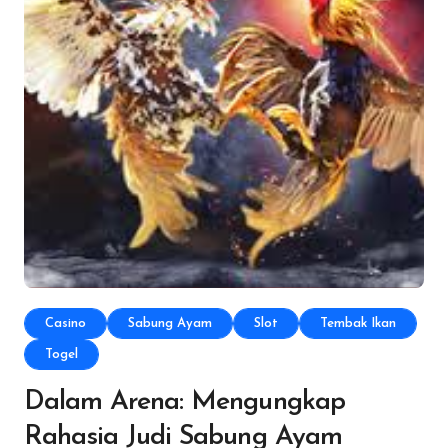
Casino
Sabung Ayam
Slot
Tembak Ikan
Togel
Dalam Arena: Mengungkap
Rahasia Judi Sabung Ayam