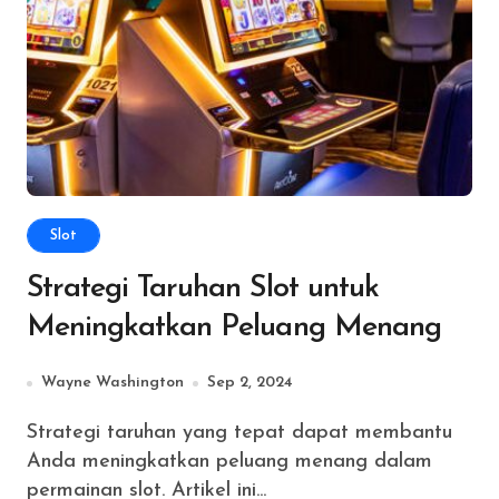
Slot
Strategi Taruhan Slot untuk
Meningkatkan Peluang Menang
Wayne Washington
Sep 2, 2024
Strategi taruhan yang tepat dapat membantu
Anda meningkatkan peluang menang dalam
permainan slot. Artikel ini...