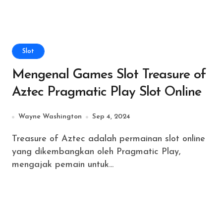
Slot
Mengenal Games Slot Treasure of
Aztec Pragmatic Play Slot Online
Wayne Washington
Sep 4, 2024
Treasure of Aztec adalah permainan slot online
yang dikembangkan oleh Pragmatic Play,
mengajak pemain untuk...