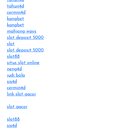
tahun4d
tahun4d
cermin4d
kangbet
kangbet
mahjong ways
slot deposit 5000
slot
slot deposit 5000
slot88
situs slot online
neng4d
judi bola
sis4d
cermin4d
link slot gacor
slot gacor
slot88
sis4d