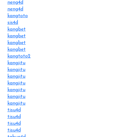
neng4d
neng4d
kangtoto
sis4d
kangbet
kangbet
kangbet
kangbet
kangtoto2
kangjitu
kangjitu
kangjitu
kangjitu
kangjitu
kangjitu
kangjitu
tisu4d
tisu4d
tisu4d
tisu4d