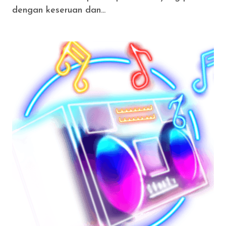
dengan keseruan dan...