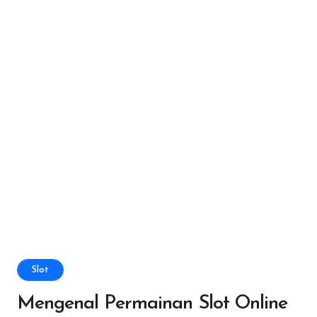
Slot
Mengenal Permainan Slot Online