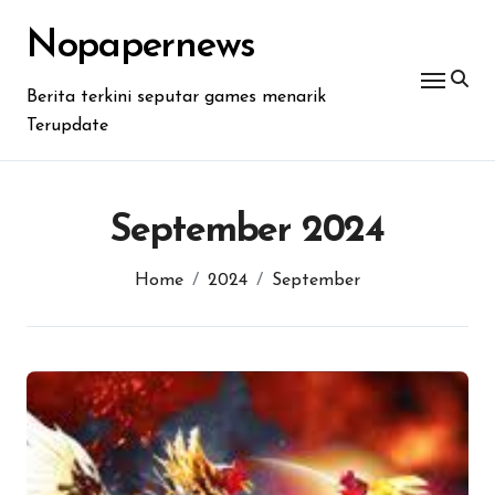
Skip
for:
to
Nopapernews
content
Berita terkini seputar games menarik
Terupdate
September 2024
Home
2024
September