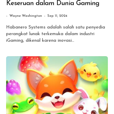
Keseruan dalam Dunia Gaming
Wayne Washington
Sep 11, 2024
Habanero Systems adalah salah satu penyedia
perangkat lunak terkemuka dalam industri
iGaming, dikenal karena inovasi...