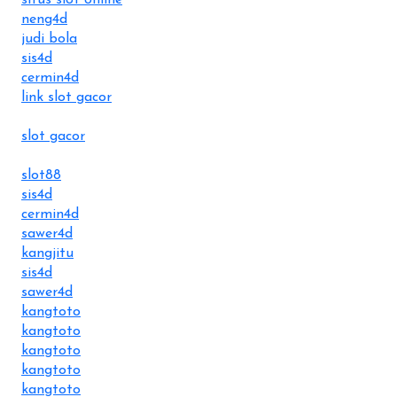
situs slot online
neng4d
judi bola
sis4d
cermin4d
link slot gacor
slot gacor
slot88
sis4d
cermin4d
sawer4d
kangjitu
sis4d
sawer4d
kangtoto
kangtoto
kangtoto
kangtoto
kangtoto