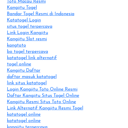
Toto Macau Resmi
Kangjitu Togel
Bandar Togel Resmi di Indonesia
Katatogel Login
situs togel terpercaya
Link Login Kangjitu
Kangjitu Slot resmi
kangtoto
bo togel terpercaya
katatogel link alternatif
togel online
Kangjitu Daftar
daftar masuk katatogel
link situs katatogel
Login Kangjitu Toto Online Resmi
Daftar Kangjitu Situs Togel Online
Kangjitu Resmi Situs Toto Online
Link Alternatif Kangjitu Resmi Togel
katatogel online
katatogel online
kangjitu terpercaya