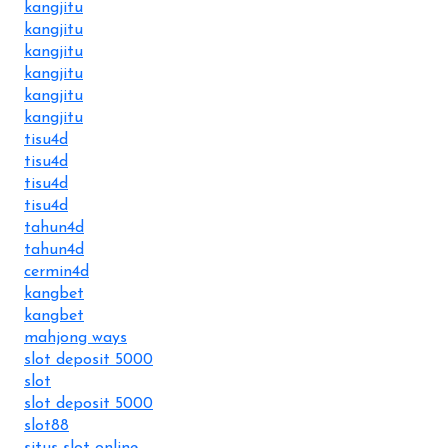
kangjitu
kangjitu
kangjitu
kangjitu
kangjitu
kangjitu
tisu4d
tisu4d
tisu4d
tisu4d
tahun4d
tahun4d
cermin4d
kangbet
kangbet
mahjong ways
slot deposit 5000
slot
slot deposit 5000
slot88