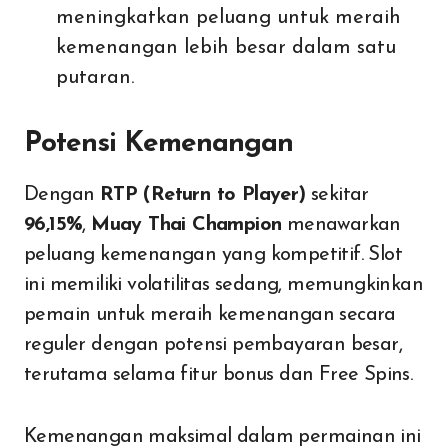
meningkatkan peluang untuk meraih
kemenangan lebih besar dalam satu
putaran.
Potensi Kemenangan
Dengan
RTP (Return to Player)
sekitar
96,15%
,
Muay Thai Champion
menawarkan
peluang kemenangan yang kompetitif. Slot
ini memiliki volatilitas sedang, memungkinkan
pemain untuk meraih kemenangan secara
reguler dengan potensi pembayaran besar,
terutama selama fitur bonus dan Free Spins.
Kemenangan maksimal dalam permainan ini