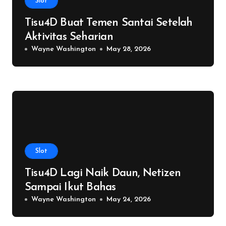
Slot
Tisu4D Buat Temen Santai Setelah
Aktivitas Seharian
Wayne Washington
May 28, 2026
Slot
Tisu4D Lagi Naik Daun, Netizen
Sampai Ikut Bahas
Wayne Washington
May 24, 2026