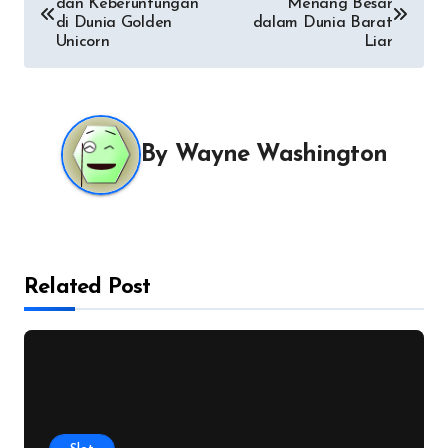
dan Keberuntungan
Menang Besar
navigation
di Dunia Golden
dalam Dunia Barat
Unicorn
Liar
By
Wayne Washington
Related Post