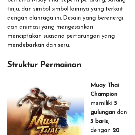
bertema Muay Thai seperti petarung, sarung
tinju, dan simbol-simbol lainnya yang terkait
dengan olahraga ini. Desain yang berenergi
dan animasi yang mengesankan
menciptakan suasana pertarungan yang
mendebarkan dan seru.
Struktur Permainan
Muay Thai
Champion
memiliki
5
gulungan
dan
3 baris
,
dengan
20