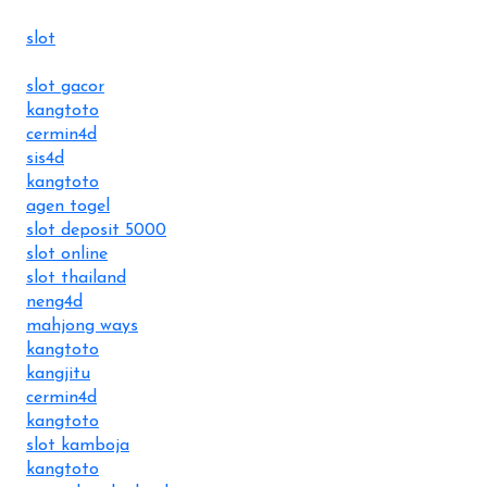
slot
slot gacor
kangtoto
cermin4d
sis4d
kangtoto
agen togel
slot deposit 5000
slot online
slot thailand
neng4d
mahjong ways
kangtoto
kangjitu
cermin4d
kangtoto
slot kamboja
kangtoto