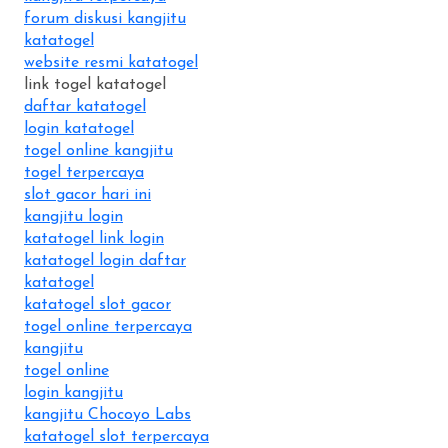
forum diskusi kangjitu
katatogel
website resmi katatogel
link togel katatogel
daftar katatogel
login katatogel
togel online kangjitu
togel terpercaya
slot gacor hari ini
kangjitu login
katatogel link login
katatogel login daftar
katatogel
katatogel slot gacor
togel online terpercaya
kangjitu
togel online
login kangjitu
kangjitu Chocoyo Labs
katatogel slot terpercaya