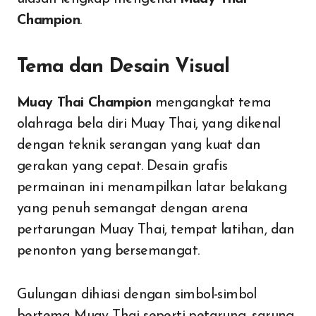
Champion
.
Tema dan Desain Visual
Muay Thai Champion
mengangkat tema
olahraga bela diri Muay Thai, yang dikenal
dengan teknik serangan yang kuat dan
gerakan yang cepat. Desain grafis
permainan ini menampilkan latar belakang
yang penuh semangat dengan arena
pertarungan Muay Thai, tempat latihan, dan
penonton yang bersemangat.
Gulungan dihiasi dengan simbol-simbol