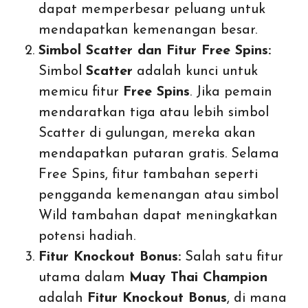
dapat memperbesar peluang untuk
mendapatkan kemenangan besar.
Simbol Scatter dan Fitur Free Spins:
Simbol
Scatter
adalah kunci untuk
memicu fitur
Free Spins
. Jika pemain
mendaratkan tiga atau lebih simbol
Scatter di gulungan, mereka akan
mendapatkan putaran gratis. Selama
Free Spins, fitur tambahan seperti
pengganda kemenangan atau simbol
Wild tambahan dapat meningkatkan
potensi hadiah.
Fitur Knockout Bonus:
Salah satu fitur
utama dalam
Muay Thai Champion
adalah
Fitur Knockout Bonus
, di mana