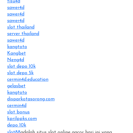
tisu4d
sawer4d
sawer4d
sawer4d
slot thailand
server thailand
sawer4d
kangtoto
Kangbet
Neng4d
slot depo 10k
slot depo 5k
cermin4d.education
gelasbet
kangtoto
disparkotasorong.com
cermin4d
slot bonus
kprilppks.com
depo 10k
slot88
adalah situs slot online gacor hari ini yang