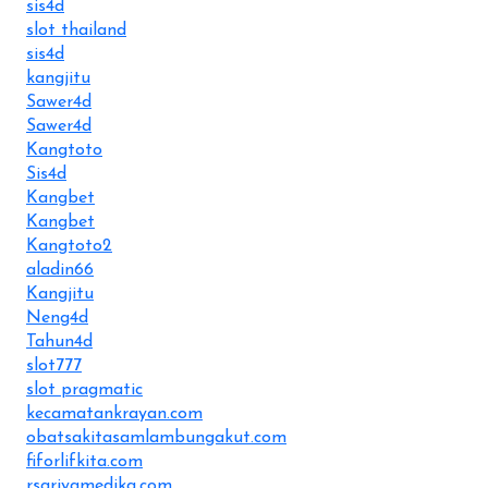
sis4d
slot thailand
sis4d
kangjitu
Sawer4d
Sawer4d
Kangtoto
Sis4d
Kangbet
Kangbet
Kangtoto2
aladin66
Kangjitu
Neng4d
Tahun4d
slot777
slot pragmatic
kecamatankrayan.com
obatsakitasamlambungakut.com
fiforlifkita.com
rsgriyamedika.com