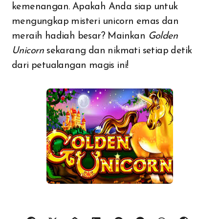
kemenangan. Apakah Anda siap untuk
mengungkap misteri unicorn emas dan
meraih hadiah besar? Mainkan
Golden
Unicorn
sekarang dan nikmati setiap detik
dari petualangan magis ini!