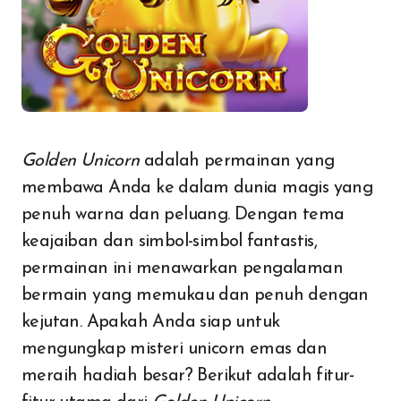
Golden Unicorn
adalah permainan yang
membawa Anda ke dalam dunia magis yang
penuh warna dan peluang. Dengan tema
keajaiban dan simbol-simbol fantastis,
permainan ini menawarkan pengalaman
bermain yang memukau dan penuh dengan
kejutan. Apakah Anda siap untuk
mengungkap misteri unicorn emas dan
meraih hadiah besar? Berikut adalah fitur-