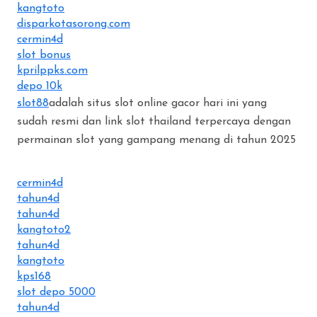
kangtoto
disparkotasorong.com
cermin4d
slot bonus
kprilppks.com
depo 10k
slot88
adalah situs slot online gacor hari ini yang
sudah resmi dan link slot thailand terpercaya dengan
permainan slot yang gampang menang di tahun 2025
cermin4d
tahun4d
tahun4d
kangtoto2
tahun4d
kangtoto
kps168
slot depo 5000
tahun4d