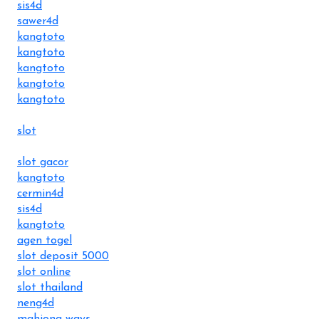
sis4d
sawer4d
kangtoto
kangtoto
kangtoto
kangtoto
kangtoto
slot
slot gacor
kangtoto
cermin4d
sis4d
kangtoto
agen togel
slot deposit 5000
slot online
slot thailand
neng4d