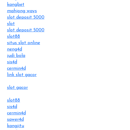
kangbet
mahjong ways
slot deposit 5000
slot
slot deposit 5000
slot88
situs slot online
neng4d
judi bola
sis4d
cermin4d
link slot gacor
slot gacor
slot88
sis4d
cermin4d
sawer4d
kangjitu