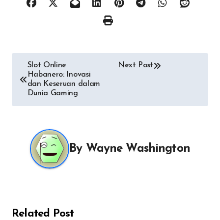
Post
Slot Online
Next Post
Habanero: Inovasi
navigation
dan Keseruan dalam
Dunia Gaming
By
Wayne Washington
Related Post