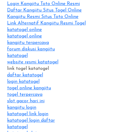
Login Kangjitu Toto Online Resmi
Daftar Kangjitu Situs Togel Online
Kangjitu Resmi Situs Toto Online
Link Alternatif Kangjitu Resmi Togel
katatogel online
katatogel online
kangjitu terpercaya
forum diskusi kangjitu
katatogel
website resmi katatogel
link togel katatogel
daftar katatogel
login katatogel
togel online kangjitu
togel terpercaya
slot gacor hari ini
kangjitu login
katatogel link login
katatogel login daftar
katatogel