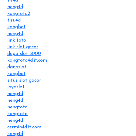
sis4d
neng4d
kangtoto2
tisu4d
kangbet
neng4d
link toto
link slot gacor
depo slot 5000
kangtoto4d.it.com
danaslot
kangbet
situs slot gacor
jayaslot
neng4d
neng4d
nengtoto
kangtoto
neng4d
cermin4d.it.com
kang4d