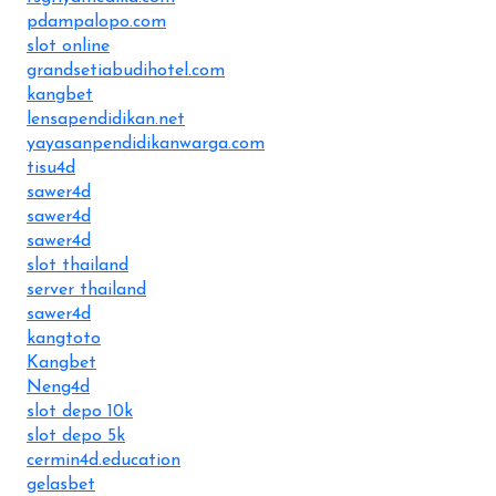
pdampalopo.com
slot online
grandsetiabudihotel.com
kangbet
lensapendidikan.net
yayasanpendidikanwarga.com
tisu4d
sawer4d
sawer4d
sawer4d
slot thailand
server thailand
sawer4d
kangtoto
Kangbet
Neng4d
slot depo 10k
slot depo 5k
cermin4d.education
gelasbet