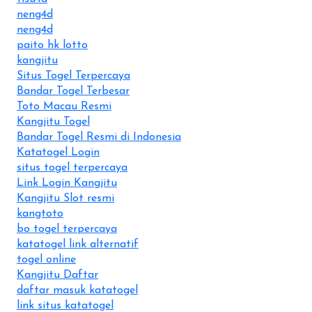
neng4d
neng4d
paito hk lotto
kangjitu
Situs Togel Terpercaya
Bandar Togel Terbesar
Toto Macau Resmi
Kangjitu Togel
Bandar Togel Resmi di Indonesia
Katatogel Login
situs togel terpercaya
Link Login Kangjitu
Kangjitu Slot resmi
kangtoto
bo togel terpercaya
katatogel link alternatif
togel online
Kangjitu Daftar
daftar masuk katatogel
link situs katatogel