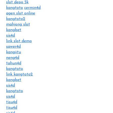
slot depo 5k
kangtoto
cermin4d
agen slot online
kangtoto2
mahjong slot
kangbet
sis4d
link slot demo
sawer4d
kangjitu
neng4d
tahun4d
kangtoto
link kangtoto2
kangbet
sis4d
kangtoto
sis4d
tisu4d
tisu4d