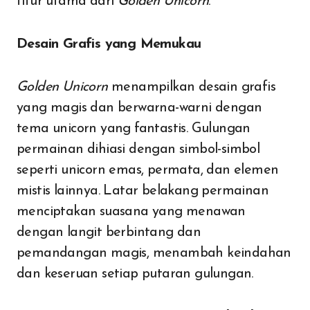
fitur utama dari
Golden Unicorn
.
Desain Grafis yang Memukau
Golden Unicorn
menampilkan desain grafis
yang magis dan berwarna-warni dengan
tema unicorn yang fantastis. Gulungan
permainan dihiasi dengan simbol-simbol
seperti unicorn emas, permata, dan elemen
mistis lainnya. Latar belakang permainan
menciptakan suasana yang menawan
dengan langit berbintang dan
pemandangan magis, menambah keindahan
dan keseruan setiap putaran gulungan.