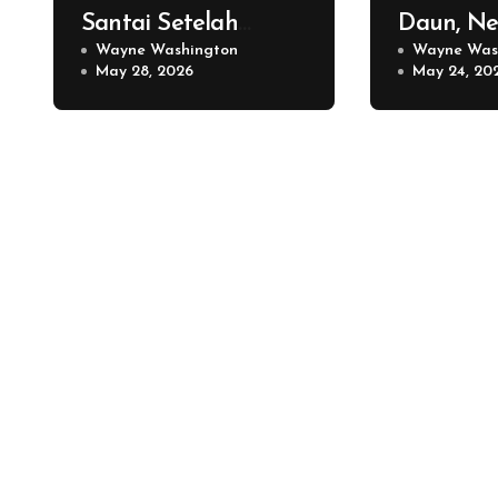
Santai Setelah
Daun, Ne
Aktivitas Seharian
Wayne Washington
Sampai I
Wayne Was
May 28, 2026
May 24, 20