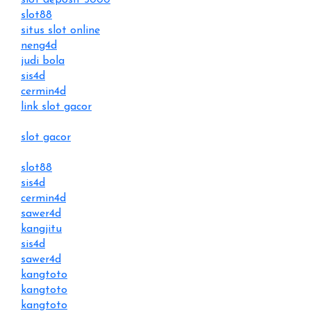
slot deposit 5000
slot88
situs slot online
neng4d
judi bola
sis4d
cermin4d
link slot gacor
slot gacor
slot88
sis4d
cermin4d
sawer4d
kangjitu
sis4d
sawer4d
kangtoto
kangtoto
kangtoto