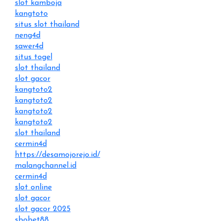
slot kamboja
kangtoto
situs slot thailand
neng4d
sawer4d
situs togel
slot thailand
slot gacor
kangtoto2
kangtoto2
kangtoto2
kangtoto2
slot thailand
cermin4d
https://desamojorejo.id/
malangchannel.id
cermin4d
slot online
slot gacor
slot gacor 2025
sbobet88