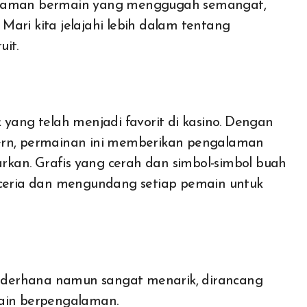
galaman bermain yang menggugah semangat,
ari kita jelajahi lebih dalam tentang
it.
ik yang telah menjadi favorit di kasino. Dengan
dern, permainan ini memberikan pengalaman
kan. Grafis yang cerah dan simbol-simbol buah
eria dan mengundang setiap pemain untuk
ederhana namun sangat menarik, dirancang
in berpengalaman.