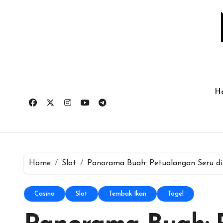
Skip
for:
to
content
H
Home
Slot
Panorama Buah: Petualangan Seru di
Casino
Slot
Tembak Ikan
Togel