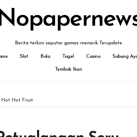
Nopapernew
Berita terkini seputar games menarik Terupdate
ome
Slot
Bola
Togel
Casino
Sabung Ay
Tembak Ikan
 Hot Hot Fruit